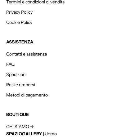
Termini e condizioni di vendita
c
Privacy Policy
o
n
Cookie Policy
t
o
ASSISTENZA
s
u
Contatti e assistenza
l
t
FAQ
u
Spedizioni
o
Resi e rimborsi
p
r
Metodi di pagamento
i
m
o
BOUTIQUE
o
CHI SIAMO ->
r
SPAZIOGALLERY |
Uomo
d