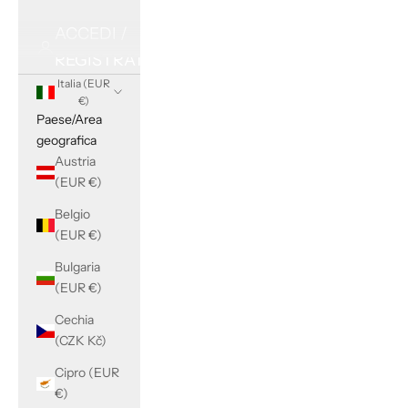
ACCEDI /
REGISTRATI
Italia (EUR
€)
Paese/Area
geografica
Austria
(EUR €)
Belgio
(EUR €)
Bulgaria
(EUR €)
Cechia
(CZK Kč)
Cipro (EUR
€)