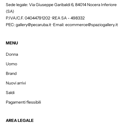
t
Sede legale: Via Giuseppe Garibaldi 6, 84014 Nocera Inferiore
e
(SA)
r
P.IVA/C.F. 04044791202 · REA SA - 498332
e
PEC: gallery@pecaruba.it · Email: ecommerce@spaziogallery.it
d
o
t
MENU
t
Donna
i
e
Uomo
n
Brand
i
i
Nuovi arrivi
l
Saldi
1
Pagamenti flessibili
5
%
d
AREA LEGALE
i
s