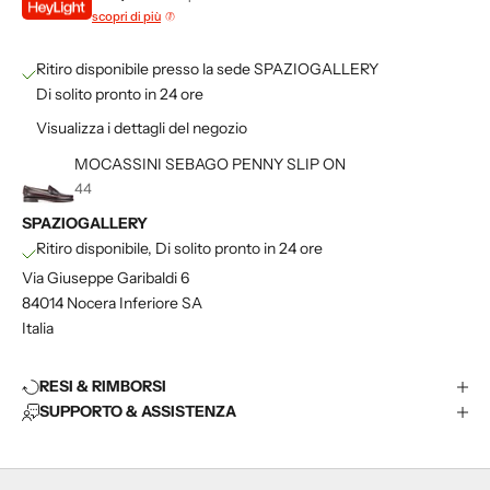
s
scopri di più
p
a
Ritiro disponibile presso la sede SPAZIOGALLERY
z
Di solito pronto in 24 ore
i
Visualizza i dettagli del negozio
o
g
MOCASSINI SEBAGO PENNY SLIP ON
a
44
l
SPAZIOGALLERY
l
Ritiro disponibile, Di solito pronto in 24 ore
e
Via Giuseppe Garibaldi 6
r
84014 Nocera Inferiore SA
y
Italia
I
s
c
RESI & RIMBORSI
r
SUPPORTO & ASSISTENZA
i
v
i