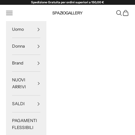
Vai al contenuto
Spedizione Gratuita per ordini superiori a 150,00 €
Menù
Cerca
Carrell
SPAZIOGALLERY
Uomo
Donna
Brand
NUOVI
ARRIVI
SALDI
PAGAMENTI
FLESSIBILI