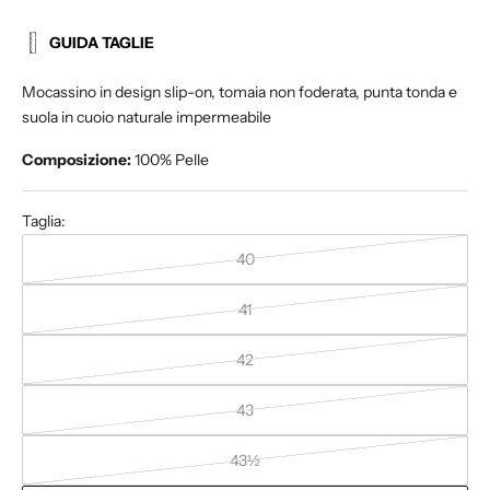
GUIDA TAGLIE
Mocassino in design slip-on, tomaia non foderata, punta tonda e
suola in cuoio naturale impermeabile
Composizione:
100% Pelle
Taglia:
40
41
r
e
42
s
t
43
a
a
43½
g
g