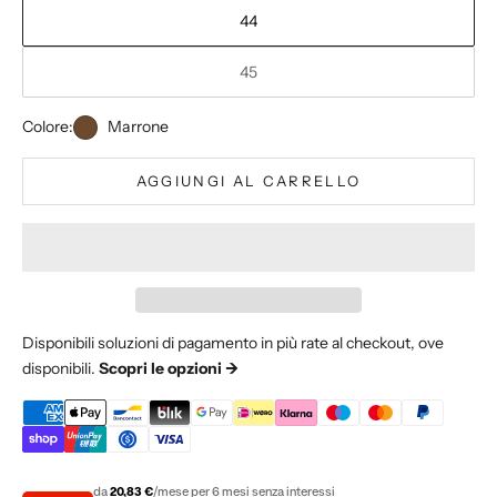
44
i
o
45
r
n
a
Colore:
Marrone
t
o
AGGIUNGI AL CARRELLO
s
u
l
l
e
n
Disponibili soluzioni di pagamento in più rate al checkout, ove
o
disponibili.
Scopri le opzioni ->
v
i
t
a
'
da
20,83 €
/mese per 6 mesi senza interessi