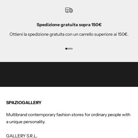
t
i
a
Spedizione gratuita sopra 150€
l
Ottieni la spedizione gratuita con un carrello superiore ai 150€.
l
a
n
Vai all'articolo 1
Vai all'articolo 2
Vai all'articolo 3
Vai all'articolo 4
o
s
t
r
a
n
e
SPAZIOGALLERY
w
s
Multibrand contemporary fashion stores for ordinary people with
l
a unique personality.
e
t
GALLERY S.R.L.