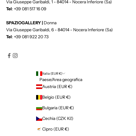
Via Giuseppe Garibaldi, 1 - 84014 - Nocera Inferiore (Sa)
i
Tel
:
+39 081 517 16 09
n
e
SPAZIOGALLERY |
Donna
.
Via Giuseppe Garibaldi, 6 - 84014 - Nocera Inferiore (Sa)
Tel
:
+39 081 922 20 73
IVITI
Italia (EUR €)
Paese/Area geografica
Austria (EUR €)
Belgio (EUR €)
Bulgaria (EUR €)
Cechia (CZK Kč)
Cipro (EUR €)