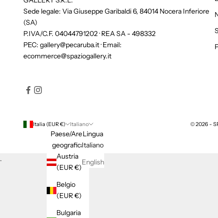
GALLERY S.R.L.
e
Sede legale: Via Giuseppe Garibaldi 6, 84014 Nocera Inferiore
N
r
(SA)
e
S
P.IVA/C.F. 04044791202 · REA SA - 498332
d
PEC: gallery@pecaruba.it · Email:
P
o
ecommerce@spaziogallery.it
t
t
i
e
n
i
Italia (EUR €)
Italiano
© 2026 - 
i
Paese/Area
Lingua
l
geografica
Italiano
1
Austria
.
5
English
(EUR €)
%
d
Belgio
i
(EUR €)
s
Bulgaria
c