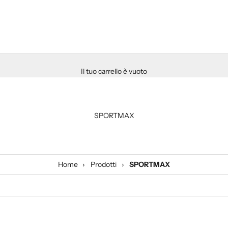
Il tuo carrello è vuoto
SPORTMAX
Home
›
Prodotti
›
SPORTMAX
A €315,00
RISPARMIA €247,00