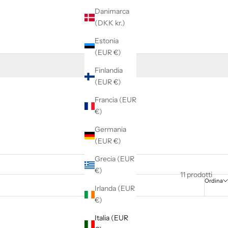
Danimarca
(DKK kr.)
Estonia
(EUR €)
Finlandia
(EUR €)
Francia (EUR
€)
Germania
(EUR €)
Grecia (EUR
€)
11 prodotti
Ordina
Irlanda (EUR
€)
Italia (EUR
RISPARMIA €130,00