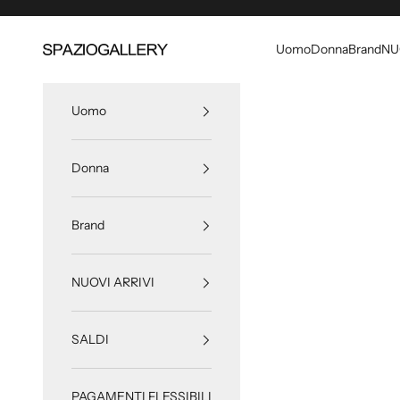
Vai al contenuto
Uomo
Donna
Brand
NU
SPAZIOGALLERY
Uomo
Donna
Brand
NUOVI ARRIVI
SALDI
PAGAMENTI FLESSIBILI