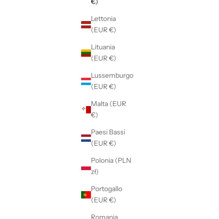
€)
Lettonia
(EUR €)
Lituania
(EUR €)
Lussemburgo
(EUR €)
Malta (EUR
€)
Paesi Bassi
(EUR €)
Polonia (PLN
zł)
N VISCOSA
DENIM SPORTMAX UDITORE IN COTONE
Portogallo
(EUR €)
Prezzo scontato
Prezzo
€130,00
€260,00
Romania