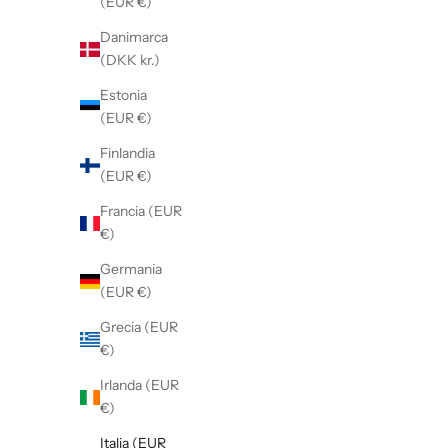
(EUR €)
Danimarca
(DKK kr.)
Estonia
(EUR €)
Finlandia
(EUR €)
Francia (EUR
€)
Germania
(EUR €)
Grecia (EUR
€)
CANOTTA SPORTMAX IN MAGLIA A
GILET SP
Irlanda (EUR
COSTINE
€)
Prezzo scontato
Prezzo
€110,00
€220,00
Italia (EUR