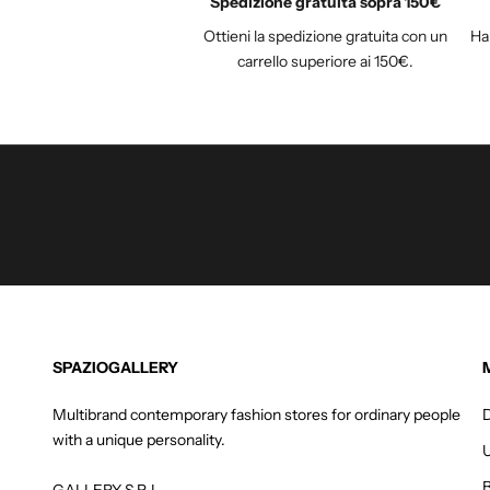
Spedizione gratuita sopra 150€
i
Ottieni la spedizione gratuita con un
Hai
a
carrello superiore ai 150€.
l
l
a
n
o
s
t
r
a
n
e
w
SPAZIOGALLERY
s
l
Multibrand contemporary fashion stores for ordinary people
e
with a unique personality.
t
t