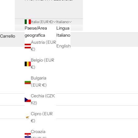
Italia (EUR €)
Italiano
Paese/Area
Lingua
geografica
Italiano
Carrello
Austria (EUR
English
€)
Belgio (EUR
€)
Bulgaria
(EUR €)
Cechia (CZK
Kč)
Cipro (EUR
€)
Croazia
RISPARMIA €110,00
RISPARMI