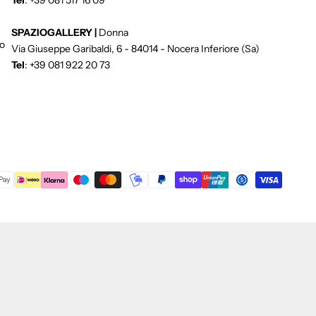
Tel
:
+39 081 517 16 09
SPAZIOGALLERY |
Donna
o
Via Giuseppe Garibaldi, 6 - 84014 - Nocera Inferiore (Sa)
Tel
:
+39 081 922 20 73