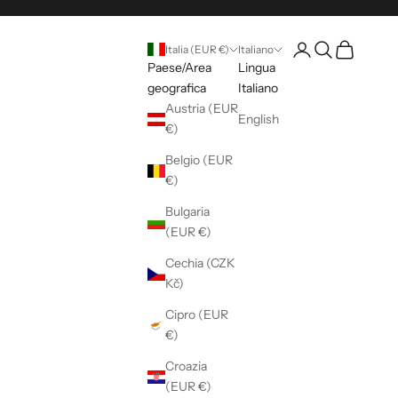
Accedi / Registrati
Cerca
Carrello
Italia (EUR €)
Italiano
Paese/Area
Lingua
geografica
Italiano
Austria (EUR
English
€)
Belgio (EUR
€)
Bulgaria
(EUR €)
Cechia (CZK
Kč)
Cipro (EUR
€)
Croazia
(EUR €)