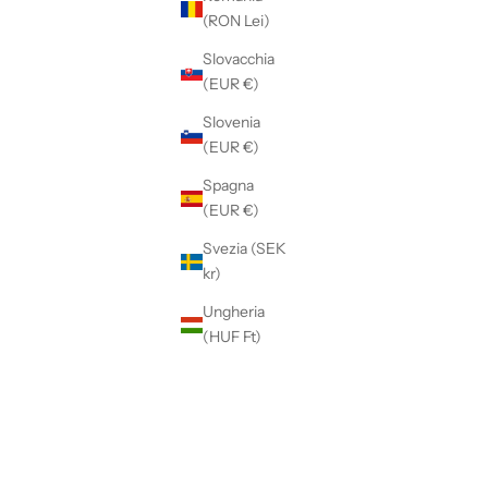
o
Colore: Blu scuro
(RON Lei)
Slovacchia
(EUR €)
RISPARMIA €247,00
Slovenia
(EUR €)
Spagna
(EUR €)
Svezia (SEK
kr)
Ungheria
(HUF Ft)