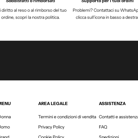
Soddisfatti o rimborsati
Supporto per i tuoi ordini
 diritto al reso o al rimborso del tuo
Problemi? Contattaci su WhatsAp
ordine, scopri la nostra politica.
clicca sull'icona in basso a destra
MENU
AREA LEGALE
ASSISTENZA
Donna
Termini e condizioni di vendita
Contatti e assistenz
Uomo
Privacy Policy
FAQ
Brand
Cookie Policy
Spedizioni