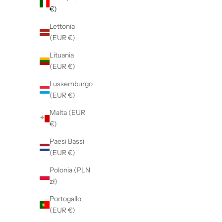
€)
Colore: Avorio
Lettonia
(EUR €)
RISPARMIA €175,00
ESAURITO
Lituania
RISPARMI
(EUR €)
Lussemburgo
(EUR €)
Malta (EUR
€)
r
e
Paesi Bassi
s
(EUR €)
t
Polonia (PLN
a
zł)
a
g
Portogallo
g
(EUR €)
i