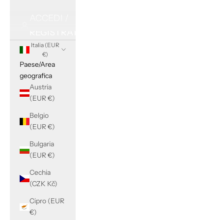
ACCEDI /
REGISTRATI
Italia (EUR
€)
Paese/Area
geografica
Austria
(EUR €)
Belgio
(EUR €)
Bulgaria
(EUR €)
Cechia
(CZK Kč)
Cipro (EUR
€)