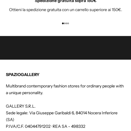
Spedizione gratuita sopra 150€
l
Ottieni la spedizione gratuita con un carrello superiore ai 150€.
l
a
n
Vai all'articolo 1
Vai all'articolo 2
Vai all'articolo 3
Vai all'articolo 4
o
s
t
r
a
n
e
SPAZIOGALLERY
w
s
Multibrand contemporary fashion stores for ordinary people with
l
a unique personality.
e
t
GALLERY S.R.L.
t
Sede legale: Via Giuseppe Garibaldi 6, 84014 Nocera Inferiore
e
(SA)
r
P.IVA/C.F. 04044791202 · REA SA - 498332
e