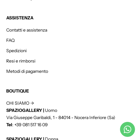
t
o
ASSISTENZA
s
u
Contatti e assistenza
l
t
FAQ
u
Spedizioni
o
Resi e rimborsi
p
r
Metodi di pagamento
i
m
o
BOUTIQUE
o
CHI SIAMO ->
r
SPAZIOGALLERY |
Uomo
d
Via Giuseppe Garibaldi, 1 - 84014 - Nocera Inferiore (Sa)
i
Tel
:
+39 081 517 16 09
n
e
SPAZIOGALLERY |
Donna