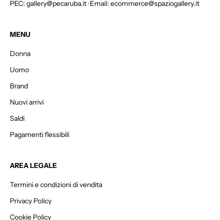
PEC: gallery@pecaruba.it · Email: ecommerce@spaziogallery.it
d
o
t
MENU
t
Donna
i
e
Uomo
n
Brand
i
i
Nuovi arrivi
l
Saldi
1
Pagamenti flessibili
5
%
d
AREA LEGALE
i
s
Termini e condizioni di vendita
c
Privacy Policy
o
n
Cookie Policy