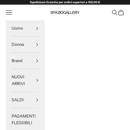
Vai al contenuto
Spedizione Gratuita per ordini superiori a 150,00 €
Menù
Cerca
Carrell
SPAZIOGALLERY
Uomo
Donna
Brand
NUOVI
ARRIVI
SALDI
PAGAMENTI
FLESSIBILI